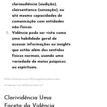
clariaudiência (audição), 
clairsentience (sensação), ou 
até mesmo capacidades de 
comunicação com entidades 
não-físicas.
Vidência pode ser vista como 
uma habilidade geral de 
acessar informações ou insights 
que estão além dos sentidos 
físicos normais, usando uma 
variedade de meios psíquicos 
ou espirituais.
#Habilidadespsíquicas
#Percepçãoalémdossentidos
#Visãoespiritual
#OQueéVidência
?
Clarividência Uma 
Faceta da Vidência