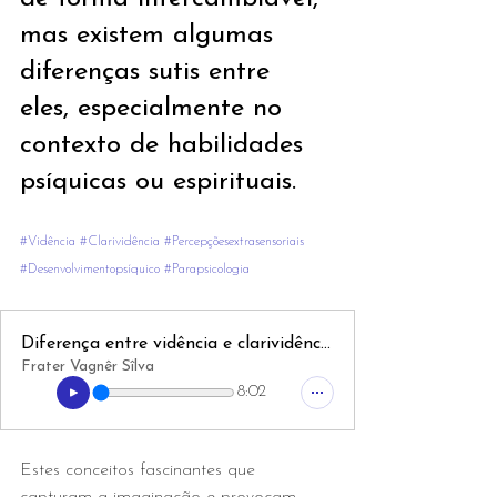
mas existem algumas 
diferenças sutis entre 
eles, especialmente no 
contexto de habilidades 
psíquicas ou espirituais.
#Vidência
#Clarividência
#Percepçõesextrasensoriais
#Desenvolvimentopsíquico
#Parapsicologia
Diferença entre vidência e clarividência
Frater Vagnêr Sîlva
8:02
Estes conceitos fascinantes que 