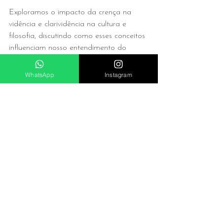
Exploramos o impacto da crença na 
vidência e clarividência na cultura e 
filosofia, discutindo como esses conceitos 
influenciam nosso entendimento do 
potencial humano e da realidade.
WhatsApp
Instagram
#Influênciacultural
#Filosofiadapercepção
#Realidadeepercepção
Impacto Cultural e 
Filosófico
A crença na vidência e na clarividência 
tem um impacto significativo na cultura e 
na filosofia. Esses conceitos desafiam as 
percepções tradicionais de tempo, 
espaço e realidade, propondo a 