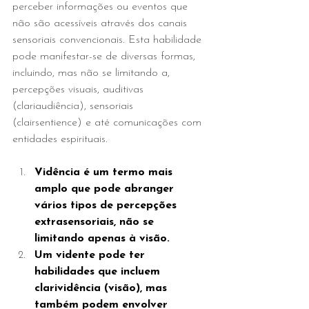
perceber informações ou eventos que 
não são acessíveis através dos canais 
sensoriais convencionais. Esta habilidade 
pode manifestar-se de diversas formas, 
incluindo, mas não se limitando a, 
percepções visuais, auditivas 
(clariaudiência), sensoriais 
(clairsentience) e até comunicações com 
entidades espirituais.
Vidência é um termo mais 
amplo que pode abranger 
vários tipos de percepções 
extrasensoriais, não se 
limitando apenas à visão.
Um vidente pode ter 
habilidades que incluem 
clarividência (visão), mas 
também podem envolver 