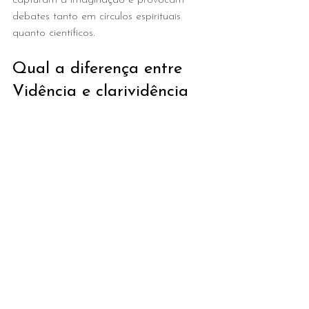
capturam a imaginação e provocam 
debates tanto em círculos espirituais 
quanto científicos.
Qual a diferença entre 
Vidência e clarividência