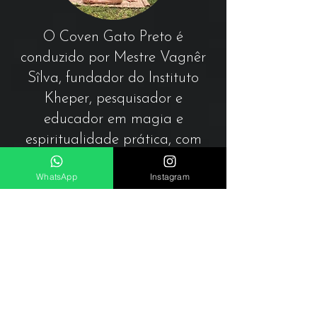
O Coven Gato Preto é
conduzido por Mestre Vagnêr
Sîlva, fundador do Instituto
Kheper, pesquisador e
educador em magia e
espiritualidade prática, com
mais de duas décadas de
WhatsApp
Instagram
estudo e atuação.
Com mais de 35 mil alunos no
Brasil e no exterior, seu
trabalho é marcado por
clareza didática, profundidade
conceitual e compromisso ético,
unindo tradição, prática e