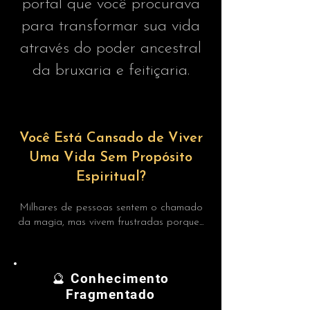
portal que você procurava
para transformar sua vida
através do poder ancestral
da bruxaria e feitiçaria.
Você Está Cansado de Viver
Uma Vida Sem Propósito
Espiritual?
Milhares de pessoas sentem o chamado
da magia, mas vivem frustradas porque...
🔮 Conhecimento
Fragmentado