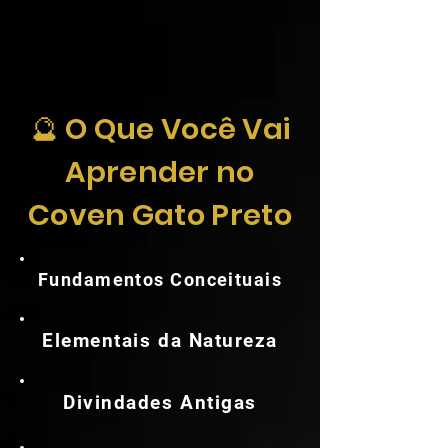
🔮 O Que Você Vai
Aprender no
Coven Gato Preto
Fundamentos Conceituais
Elementais da Natureza
Divindades Antigas