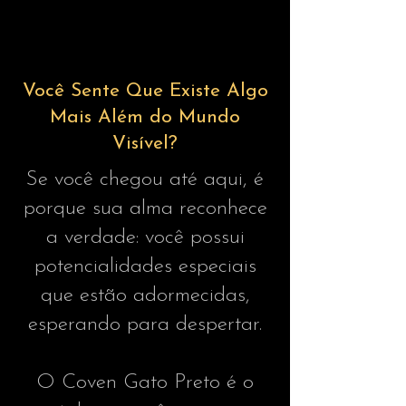
Você Sente Que Existe Algo
Mais Além do Mundo
Visível?
Se você chegou até aqui, é
porque sua alma reconhece
a verdade: você possui
potencialidades especiais
que estão adormecidas,
esperando para despertar.
O Coven Gato Preto é o