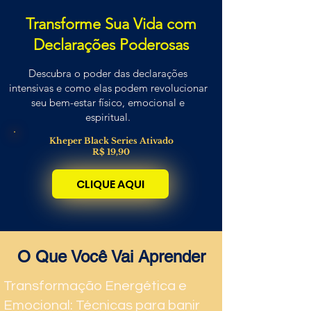
Transforme Sua Vida com
Declarações Poderosas
Descubra o poder das declarações
intensivas e como elas podem revolucionar
seu bem-estar físico, emocional e
espiritual.
Kheper Black Series Ativado
R$ 19,90
CLIQUE AQUI
O Que Você Vai Aprender
Transformação Energética e
Emocional: Técnicas para banir