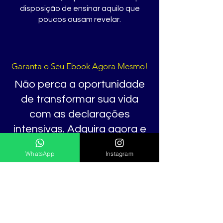
disposição de ensinar aquilo que
poucos ousam revelar.
Garanta o Seu Ebook Agora Mesmo!
Não perca a oportunidade
de transformar sua vida
com as declarações
intensivas. Adquira agora e
comece sua jornada de
WhatsApp
Instagram
cura e autoconhecimento.
Clique no botão abaixo e
adquira já o seu exemplar!