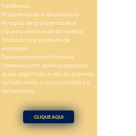
familiares.
Prosperidade e Abundância:
Atração de prosperidade e
riqueza, eliminando bloqueios
financeiros e padrões de
escassez.
Desenvolvimento Pessoal:
Conexão com seres superiores,
guias espirituais e seu eu superior,
fortalecendo a autoconfiança e
autoestima.
CLIQUE AQUI