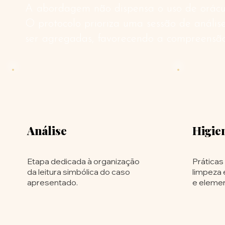
A abordagem não dispensa o uso de oráculo
O protocolo prioriza uma sessão de anális
ser agregadas, favorecendo a compreensão t
Análise
Higie
Etapa dedicada à organização
Práticas
da leitura simbólica do caso
limpeza 
apresentado.
e eleme