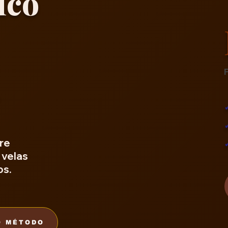
ico
re
 velas
os.
O MÉTODO