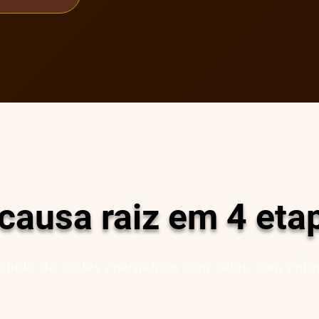
causa raiz em 4 eta
tudo de cortes energéticos com velas, com ênf