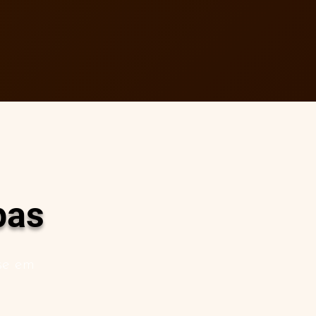
pas
ase em