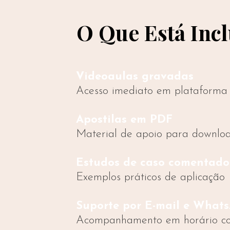
O Que Está Inc
Videoaulas gravadas
Acesso imediato em plataforma 
Apostilas em PDF
Material de apoio para downlo
Estudos de caso comentado
Exemplos práticos de aplicação
Suporte por E-mail e What
Acompanhamento em horário co