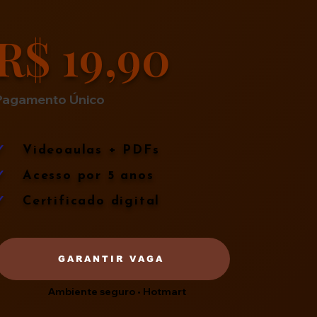
R$ 19,90
Pagamento Único
✓
Videoaulas + PDFs
✓
Acesso por 5 anos
✓
Certificado digital
GARANTIR VAGA
Ambiente seguro • Hotmart