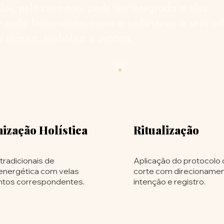
s, pelo contrário, pode ser integrada a eles.
e onde ferramentas como a radiestesia e seus s
écnica, simbólica e prática.
nização Holística
Ritualização
 tradicionais de
Aplicação do protocolo
energética com velas
corte com direcioname
ntos correspondentes.
intenção e registro.