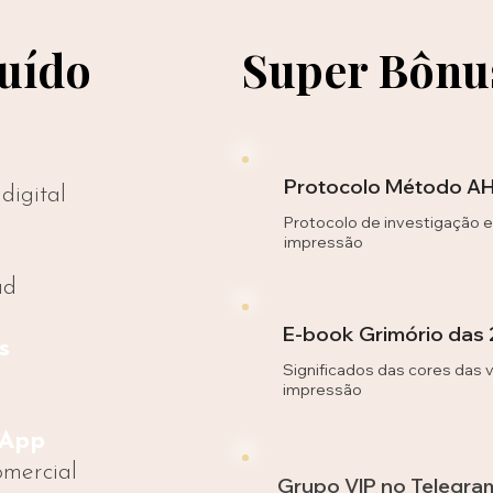
luído
Super Bônus
Protocolo Método A
digital
Protocolo de investigação 
impressão
ad
E-book Grimório das 
s
Significados das cores das 
impressão
sApp
mercial
Grupo VIP no Telegra