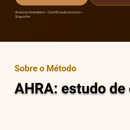
Acesso imediato • Certificado incluso •
Suporte
Sobre o Método
AHRA: estudo de 
O Método AHRA foi estruturado para o es
análise e não em adivinhação.