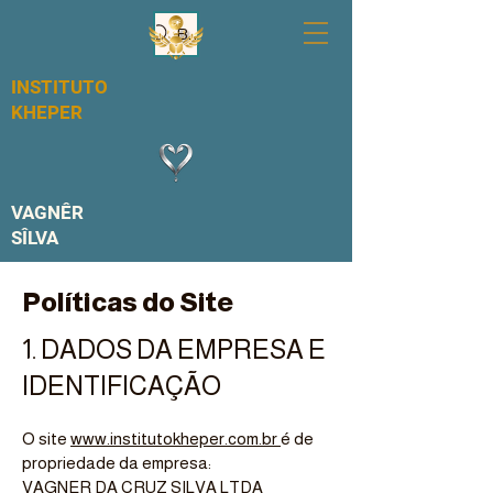
Busque o curso ou ebook que você qu
INSTITUTO
KHEPER
VAGNÊR
SÎLVA
Políticas do Site
1. DADOS DA EMPRESA E
IDENTIFICAÇÃO
O site
www.institutokheper.com.br
é de
propriedade da empresa:
VAGNER DA CRUZ SILVA LTDA