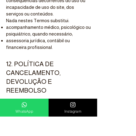
consequências decorrentes do uso ou
incapacidade de uso do site, dos
serviços ou conteúdos.
Nada nestes Termos substitui:
acompanhamento médico, psicológico ou
psiquiátrico, quando necessário;
assessoria jurídica, contábil ou
financeira profissional.
12. POLÍTICA DE
CANCELAMENTO,
DEVOLUÇÃO E
REEMBOLSO
12.1. Produtos digitais (cursos,
WhatsApp
Instagram
e-books, materiais online)
Em conformidade com o Código de
Defesa do Consumidor (art. 49), para