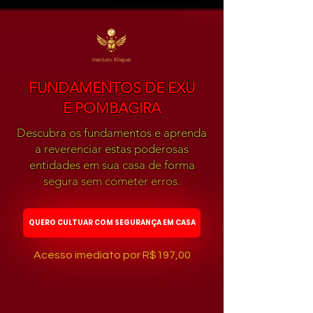
Instituto Kheper
FUNDAMENTOS DE EXU
E POMBAGIRA
Descubra os fundamentos e aprenda
a reverenciar estas poderosas
entidades em sua casa de forma
segura sem cometer erros.
QUERO CULTUAR COM SEGURANÇA EM CASA
Acesso imediato por R$197,00