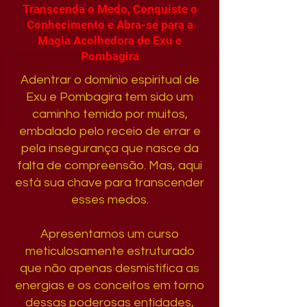
Transcenda o Medo, Conquiste o
Conhecimento e Abra-se para a
Magia Acolhedora de Exu e
Pombagira
Adentrar o domínio espiritual de
Exu e Pombagira tem sido um
caminho temido por muitos,
embalado pelo receio de errar e
pela insegurança que nasce da
falta de compreensão. Mas, aqui
está sua chave para transcender
esses medos.
Apresentamos um curso
meticulosamente estruturado
que não apenas desmistifica as
energias e os conceitos em torno
dessas poderosas entidades,