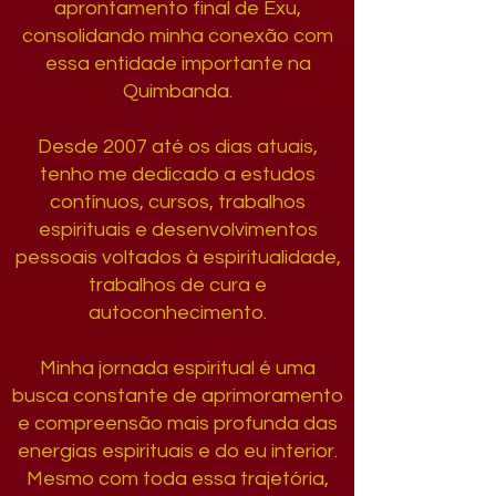
aprontamento final de Exu,
consolidando minha conexão com
essa entidade importante na
Quimbanda.
Desde 2007 até os dias atuais,
tenho me dedicado a estudos
contínuos, cursos, trabalhos
espirituais e desenvolvimentos
pessoais voltados à espiritualidade,
trabalhos de cura e
autoconhecimento.
Minha jornada espiritual é uma
busca constante de aprimoramento
e compreensão mais profunda das
energias espirituais e do eu interior.
Mesmo com toda essa trajetória,