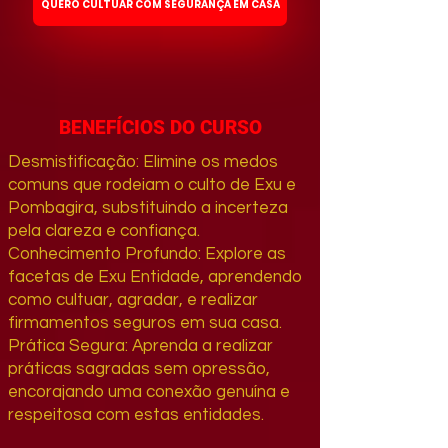
QUERO CULTUAR COM SEGURANÇA EM CASA
BENEFÍCIOS DO CURSO
Desmistificação: Elimine os medos
comuns que rodeiam o culto de Exu e
Pombagira, substituindo a incerteza
pela clareza e confiança.
Conhecimento Profundo: Explore as
facetas de Exu Entidade, aprendendo
como cultuar, agradar, e realizar
firmamentos seguros em sua casa.
Prática Segura: Aprenda a realizar
práticas sagradas sem opressão,
encorajando uma conexão genuína e
respeitosa com estas entidades.