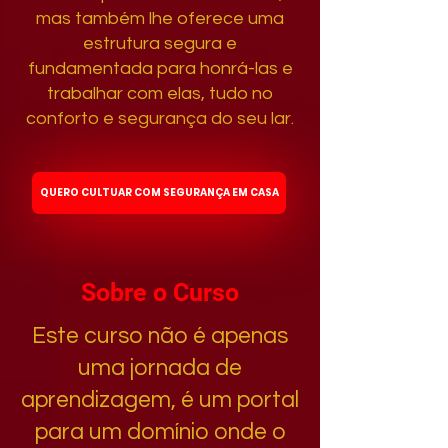
mas também lhe oferece uma
estrutura segura e
fundamentada para honrá-las e
trabalhar com elas, tudo no
conforto e segurança do seu lar.
QUERO CULTUAR COM SEGURANÇA EM CASA
Sobre o Curso
Este curso não é apenas
uma jornada de
aprendizagem, é um portal
para um domínio onde o