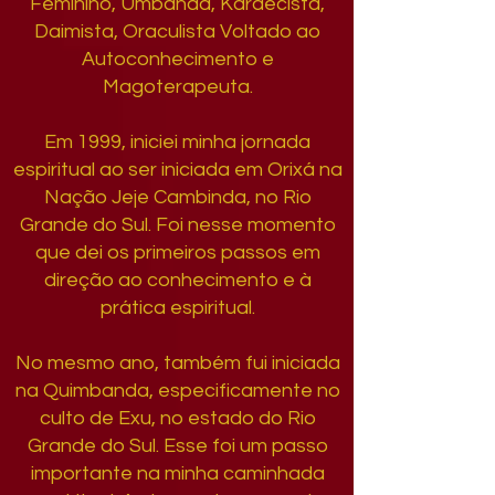
Feminino, Umbanda, Kardecista,
Daimista, Oraculista Voltado ao
Autoconhecimento e
Magoterapeuta.
Em 1999, iniciei minha jornada
espiritual ao ser iniciada em Orixá na
Nação Jeje Cambinda, no Rio
Grande do Sul. Foi nesse momento
que dei os primeiros passos em
direção ao conhecimento e à
prática espiritual.
No mesmo ano, também fui iniciada
na Quimbanda, especificamente no
culto de Exu, no estado do Rio
Grande do Sul. Esse foi um passo
importante na minha caminhada