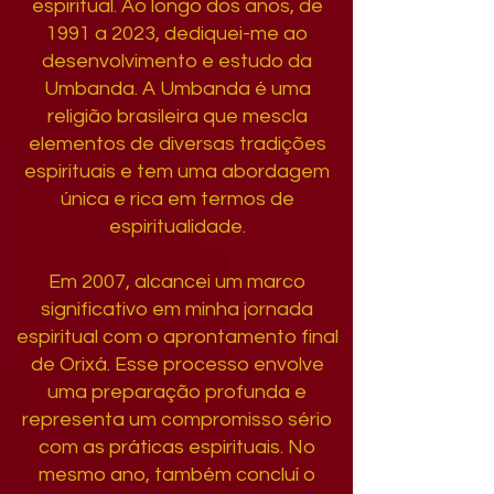
espiritual. Ao longo dos anos, de
1991 a 2023, dediquei-me ao
desenvolvimento e estudo da
Umbanda. A Umbanda é uma
religião brasileira que mescla
elementos de diversas tradições
espirituais e tem uma abordagem
única e rica em termos de
espiritualidade.
Em 2007, alcancei um marco
significativo em minha jornada
espiritual com o aprontamento final
de Orixá. Esse processo envolve
uma preparação profunda e
representa um compromisso sério
com as práticas espirituais. No
mesmo ano, também concluí o