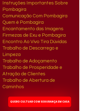
Instruções Importantes Sobre
Pombagira
Comunicação Com Pombagira
Quem é Pombagira
Encantamento das Imagens
Firmezas de Exu e Pombagira
Encontro Ao Vivo Tira Dúvidas
Trabalho de Descarrego e
Limpeza
Trabalho de Adoçamento
Trabalho de Prosperidade e
Atração de Clientes
Trabalho de Abertura de
Caminhos
QUERO CULTUAR COM SEGURANÇA EM CASA