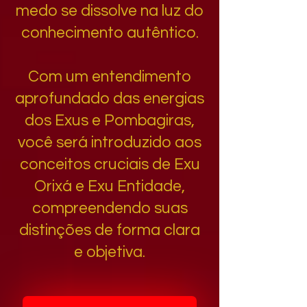
medo se dissolve na luz do
conhecimento autêntico.
Com um entendimento
aprofundado das energias
dos Exus e Pombagiras,
você será introduzido aos
conceitos cruciais de Exu
Orixá e Exu Entidade,
compreendendo suas
distinções de forma clara
e objetiva.