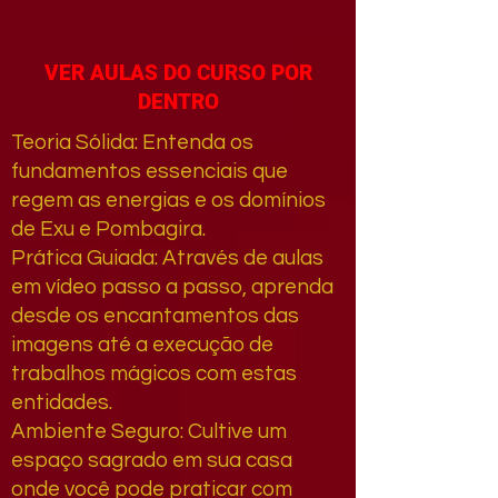
VER AULAS DO CURSO POR
DENTRO
Teoria Sólida: Entenda os
fundamentos essenciais que
regem as energias e os domínios
de Exu e Pombagira.
Prática Guiada: Através de aulas
em vídeo passo a passo, aprenda
desde os encantamentos das
imagens até a execução de
trabalhos mágicos com estas
entidades.
Ambiente Seguro: Cultive um
espaço sagrado em sua casa
onde você pode praticar com