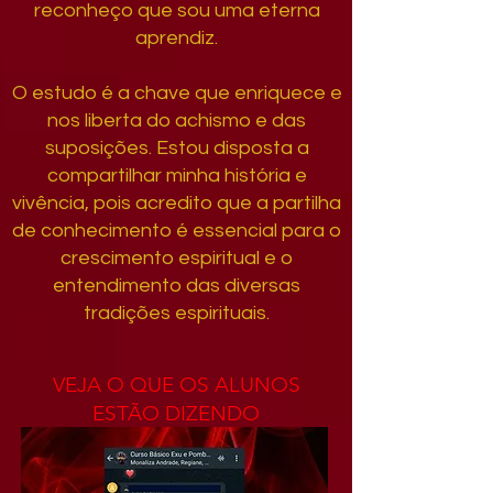
reconheço que sou uma eterna
aprendiz.
O estudo é a chave que enriquece e
nos liberta do achismo e das
suposições. Estou disposta a
compartilhar minha história e
vivência, pois acredito que a partilha
de conhecimento é essencial para o
crescimento espiritual e o
entendimento das diversas
tradições espirituais.
VEJA O QUE OS ALUNOS
ESTÃO DIZENDO