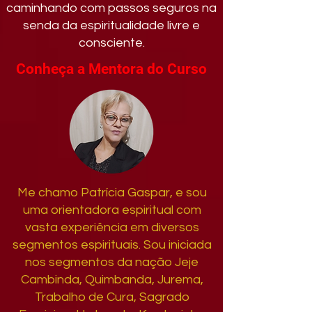
caminhando com passos seguros na
senda da espiritualidade livre e
consciente.
Conheça a Mentora do Curso
Me chamo Patrícia Gaspar, e sou
uma orientadora espiritual com
vasta experiência em diversos
segmentos espirituais. Sou iniciada
nos segmentos da nação Jeje
Cambinda, Quimbanda, Jurema,
Trabalho de Cura, Sagrado