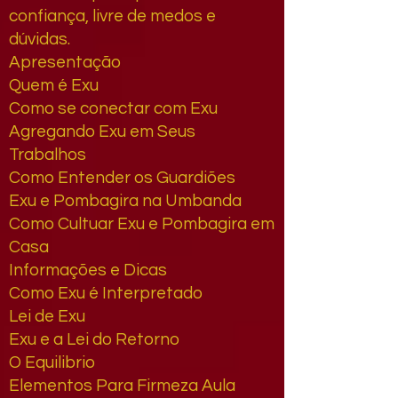
confiança, livre de medos e
dúvidas.
Apresentação
Quem é Exu
Como se conectar com Exu
Agregando Exu em Seus
Trabalhos
Como Entender os Guardiões
Exu e Pombagira na Umbanda
Como Cultuar Exu e Pombagira em
Casa
Informações e Dicas
Como Exu é Interpretado
Lei de Exu
Exu e a Lei do Retorno
O Equilibrio
Elementos Para Firmeza Aula