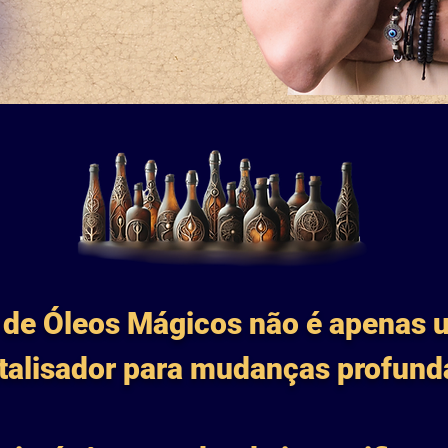
 de Óleos Mágicos não é apenas 
talisador para mudanças profund