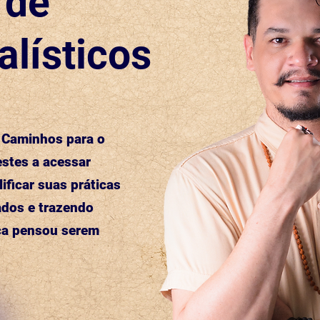
​de
alísticos
a Caminhos para o
stes a acessar
ificar suas práticas
ados e trazendo
ca pensou serem