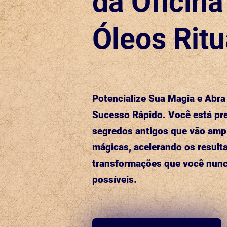
da Oficina 
Óleos Ritu
Potencialize Sua Magia e Abr
Sucesso Rápido. Você está pre
segredos antigos que vão ampl
mágicas, acelerando os result
transformações que você nun
possíveis.