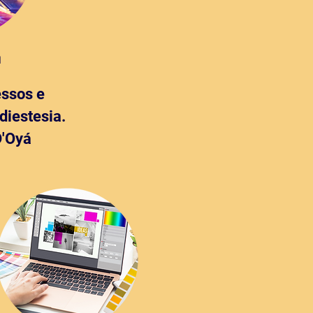
a
essos e
diestesia.
D'Oyá