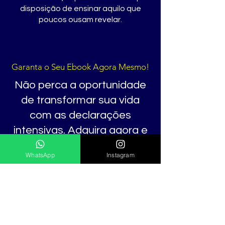
disposição de ensinar aquilo que
poucos ousam revelar.
Garanta o Seu Ebook Agora Mesmo!
Não perca a oportunidade
de transformar sua vida
com as declarações
intensivas. Adquira agora e
comece sua jornada de
WhatsApp
Instagram
cura e autoconhecimento.
Clique no botão abaixo e
adquira já o seu exemplar!