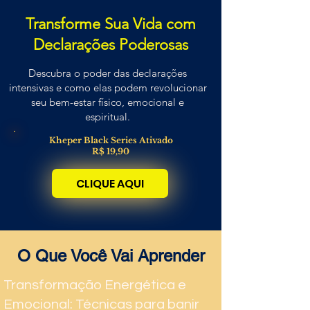
Transforme Sua Vida com
Declarações Poderosas
Descubra o poder das declarações
intensivas e como elas podem revolucionar
seu bem-estar físico, emocional e
espiritual.
Kheper Black Series Ativado
R$ 19,90
CLIQUE AQUI
O Que Você Vai Aprender
Transformação Energética e
Emocional: Técnicas para banir