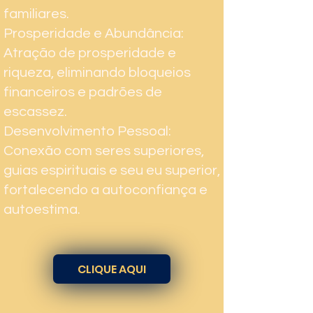
familiares.
Prosperidade e Abundância:
Atração de prosperidade e
riqueza, eliminando bloqueios
financeiros e padrões de
escassez.
Desenvolvimento Pessoal:
Conexão com seres superiores,
guias espirituais e seu eu superior,
fortalecendo a autoconfiança e
autoestima.
CLIQUE AQUI