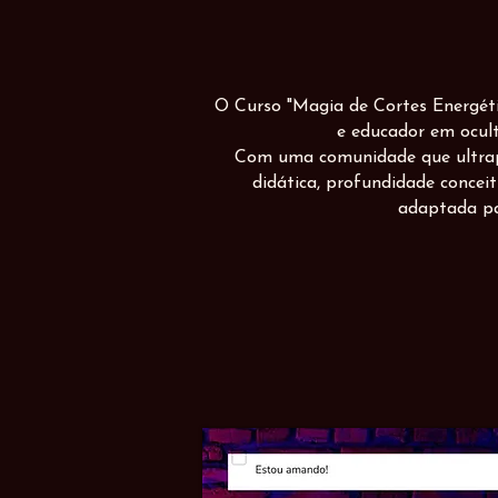
O Curso "Magia de Cortes Energét
e educador em ocult
Com uma comunidade que ultrapas
didática, profundidade concei
adaptada pa