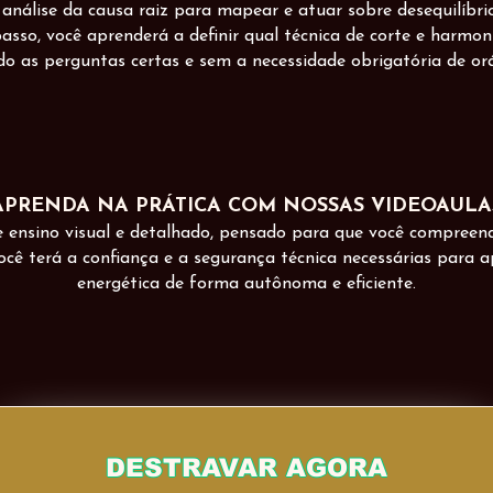
álise da causa raiz para mapear e atuar sobre desequilíbrio
asso, você aprenderá a definir qual técnica de corte e harmo
o as perguntas certas e sem a necessidade obrigatória de orác
APRENDA NA PRÁTICA COM NOSSAS VIDEOAULA
nsino visual e detalhado, pensado para que você compreenda 
cê terá a confiança e a segurança técnica necessárias para ap
energética de forma autônoma e eficiente.
DESTRAVAR AGORA