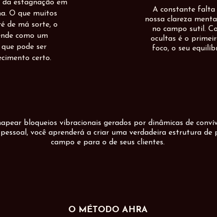
es da estagnação em
A constante falta 
na. O que muitos
nossa clareza ment
 de má sorte, o
no campo sutil. C
tende como um
ocultas é o primei
l que pode ser
foco, o seu equilíb
cimento certo.
pear bloqueios vibracionais gerados por dinâmicas de convív
 pessoal, você aprenderá a criar uma verdadeira estrutura de
campo e para o de seus clientes.
O MÉTODO AHRA