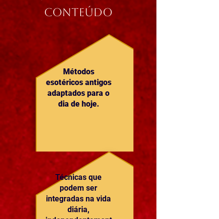
Conteúdo
Métodos
esotéricos antigos
adaptados para o
dia de hoje.
Técnicas que
podem ser
integradas na vida
diária,