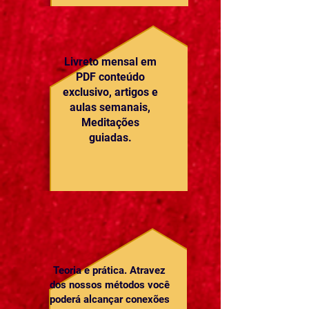
Livreto mensal em
PDF conteúdo
exclusivo, artigos e
aulas semanais,
Meditações
guiadas.
Teoria e prática. Atravez
dos nossos métodos você
poderá alcançar conexões