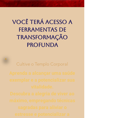
Você terá Acesso a
Ferramentas de
Transformação
Profunda
Cultive o Templo Corporal
Aprenda a alcançar uma saúde
exemplar e a potencializar sua
vitalidade.
Descubra a alegria de viver ao
máximo, empregando técnicas
sagradas para aliviar o
estresse e potencializar a