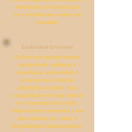
meditação e a visualização
para transformar sonhos em
realidade.
Estabilidade Emocional
Cultive uma inquebrantável
sensação de confiança e
serenidade, aprendendo a
acessar seu núcleo de
sabedoria ancestral. Essa
tranquilidade será sua bússola
em momentos de desafio,
fortalecendo a si mesmo e aos
que estão ao seu redor, e
fomentando relacionamentos