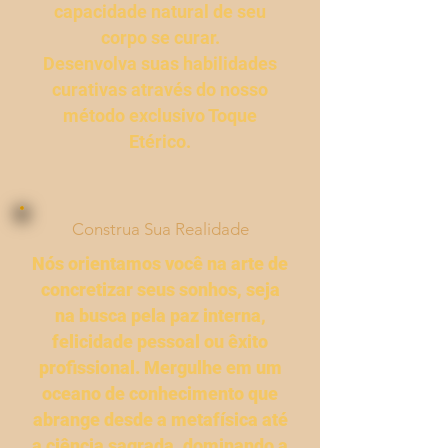
capacidade natural de seu
corpo se curar.
Desenvolva suas habilidades
curativas através do nosso
método exclusivo Toque
Etérico.
Construa Sua Realidade
Nós orientamos você na arte de
concretizar seus sonhos, seja
na busca pela paz interna,
felicidade pessoal ou êxito
profissional. Mergulhe em um
oceano de conhecimento que
abrange desde a metafísica até
a ciência sagrada, dominando a