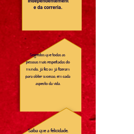
independentement
e da correria.
Segredos que todas as
pessoas mais respeitadas do
mundo, já fez ou já fizeram
para obter sucesso, em cada
aspecto da vida.
Saiba que a felicidade,