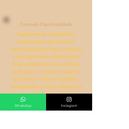
Conexão Espiritualidade
Experimente o despertar
progressivo que revela a
interconexão de toda a criação
e seu lugar único dentro dela.
Este entendimento espiritual
profundo é o alicerce sobre o
qual toda a vida se equilibra,
conduzindo-o numa viagem de
descoberta pessoal e
contribuição universal.
WhatsApp
Instagram
Conexão com sua
espiritualidade sem os veus da
religião.