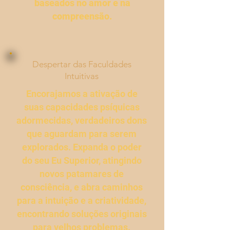
baseados no amor e na
compreensão.
Despertar das Faculdades
Intuitivas
Encorajamos a ativação de
suas capacidades psíquicas
adormecidas, verdadeiros dons
que aguardam para serem
explorados. Expanda o poder
do seu Eu Superior, atingindo
novos patamares de
consciência, e abra caminhos
para a intuição e a criatividade,
encontrando soluções originais
para velhos problemas.