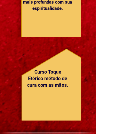
mais profundas com sua
espiritualidade.
Curso Toque
Etérico método de
cura com as mãos.