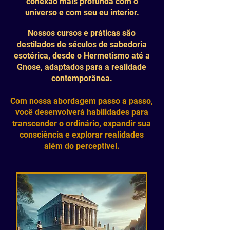
conexão mais profunda com o
universo e com seu eu interior.
Nossos cursos e práticas são
destilados de séculos de sabedoria
esotérica, desde o Hermetismo até a
Gnose, adaptados para a realidade
contemporânea.
Com nossa abordagem passo a passo,
você desenvolverá habilidades para
transcender o ordinário, expandir sua
consciência e explorar realidades
além do perceptível.