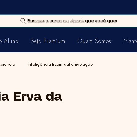
Busque o curso ou ebook que você quer
o Aluno
Seja Premium
Quem Somos
Mento
sciência
Inteligência Espiritual e Evolução
Música Espiritualista
ia Erva da