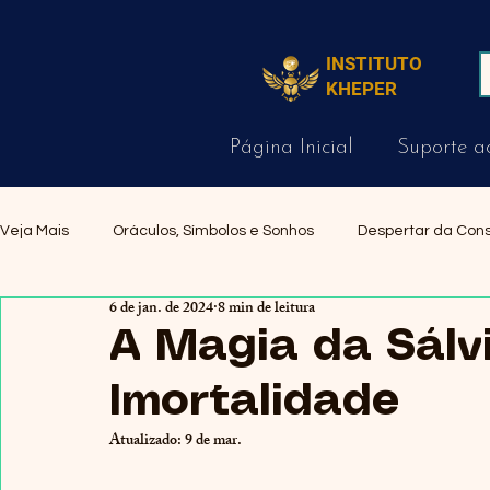
INSTITUTO
KHEPER
Página Inicial
Suporte a
Veja Mais
Oráculos, Símbolos e Sonhos
Despertar da Con
6 de jan. de 2024
8 min de leitura
Magia Prática e Ritualística
Fundamentos do Ocultismo
A Magia da Sálv
Imortalidade
Atualizado:
9 de mar.