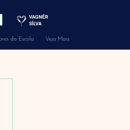
VAGNÊR
SÎLVA
res da Escola
Veja Mais