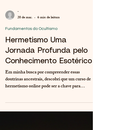
-
20 de mar.
6 min de leitura
Fundamentos do Ocultismo
Hermetismo Uma
Jornada Profunda pelo
Conhecimento Esotérico
Em minha busca por compreender essas
doutrinas ancestrais, descobri que um curso de
hermetismo online pode ser a chave para
desvendar mistérios que, por séculos, foram
guardados por poucos iniciados. Este caminho,
que convida à reflexão profunda e à prática
consciente, é acessível a todos que desejam