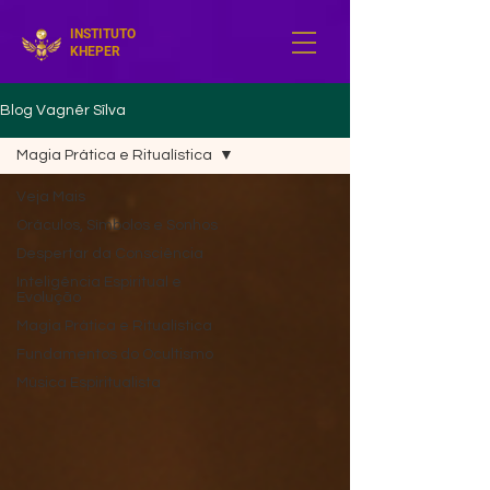
INSTITUTO
KHEPER
Blog Vagnêr Sîlva
Magia Prática e Ritualística
Veja Mais
Oráculos, Símbolos e Sonhos
Despertar da Consciência
Inteligência Espiritual e
Evolução
Magia Prática e Ritualística
Fundamentos do Ocultismo
Música Espiritualista