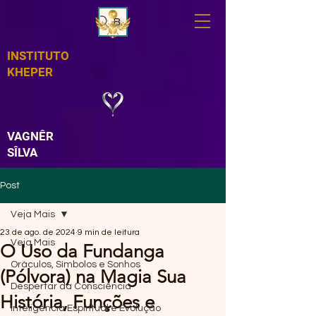
Busque o curso ou ebook que você qu
INSTITUTO
KHEPER
VAGNÊR
SÎLVA
Post
Veja Mais
23 de ago. de 2024
9 min de leitura
Veja Mais
O Uso da Fundanga
Oráculos, Símbolos e Sonhos
(Pólvora) na Magia Sua
Despertar da Consciência
História, Funções e
Inteligência Espiritual e Evolução