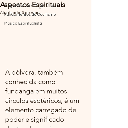
Aspectos Espirituais
Magia Prática e Ritualística
Atualizado:
9 de mar.
Fundamentos do Ocultismo
Música Espiritualista
A pólvora, também 
conhecida como 
fundanga em muitos 
círculos esotéricos, é um 
elemento carregado de 
poder e significado 