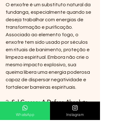
O enxofre é um substituto natural da 
fundanga, especialmente quando se 
deseja trabalhar com energias de 
transformação e purificação. 
Associado ao elemento fogo, o 
enxofre tem sido usado por séculos 
em rituais de banimento, proteção e 
limpeza espiritual. Embora não crie o 
mesmo impacto explosivo, sua 
queima libera uma energia poderosa 
capaz de dispersar negatividade e 
fortalecer barreiras espirituais.
2. 
Sal Grosso: A Defesa Absoluta
Conhecido como um dos maiores 
WhatsApp
Instagram
purificadores naturais, o sal grosso é 
um dos elementos mais acessíveis e 
poderosos para substituição da 