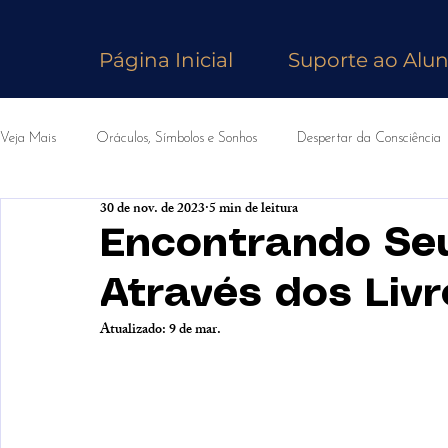
Página Inicial
Suporte ao Alu
Veja Mais
Oráculos, Símbolos e Sonhos
Despertar da Consciência
30 de nov. de 2023
5 min de leitura
Fundamentos do Ocultismo
Música Espiritualista
Encontrando Seu
Através dos Livr
Atualizado:
9 de mar.