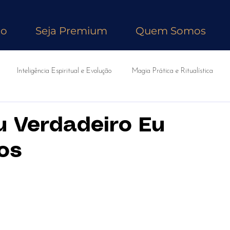
no
Seja Premium
Quem Somos
Inteligência Espiritual e Evolução
Magia Prática e Ritualística
 Verdadeiro Eu
os